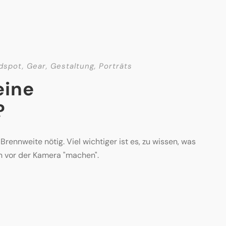
dspot
,
Gear
,
Gestaltung
,
Porträts
eine
?
rennweite nötig. Viel wichtiger ist es, zu wissen, was
n vor der Kamera "machen".