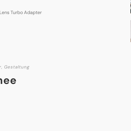
i Lens Turbo Adapter
r
,
Gestaltung
nee