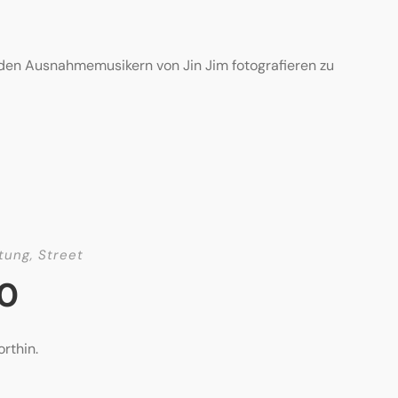
 den Ausnahmemusikern von Jin Jim fotografieren zu
tung
,
Street
20
rthin.