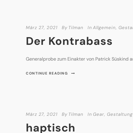
März 27, 2021
By
Tilman
In
Allgemein
,
Gesta
Der Kontrabass
Generalprobe zum Einakter von Patrick Süskind 
CONTINUE READING
März 27, 2021
By
Tilman
In
Gear
,
Gestaltung
haptisch