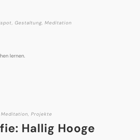
dspot
,
Gestaltung
,
Meditation
hen lernen.
Meditation
,
Projekte
ie: Hallig Hooge