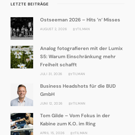
LETZTE BEITRÄGE
Ostseeman 2026 – Hits ’n‘ Misses
AUGUST 2, 2026
TILMAN
BY
Analog fotografieren mit der Lumix
S5: Warum Einschränkung mehr
Freiheit schafft
JULI 31, 2026
TILMAN
BY
Business Headshots für die BUD
GmbH
JUNI 12, 2026
TILMAN
BY
Tom Gilde – Vom Fokus in der
Kabine zum K.O. im Ring
APRIL 15, 2026
TILMAN
BY