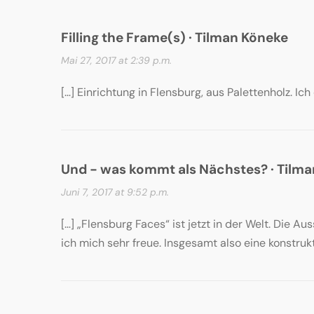
Filling the Frame(s) · Tilman Köneke
Mai 27, 2017 at 2:39 p.m.
[…] Einrichtung in Flensburg, aus Palettenholz. I
Und - was kommt als Nächstes? · Tilm
Juni 7, 2017 at 9:52 p.m.
[…] „Flensburg Faces“ ist jetzt in der Welt. Die A
ich mich sehr freue. Insgesamt also eine konstruk