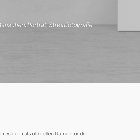
enschen
,
Porträt
,
Streetfotografie
h es auch als offiziellen Namen für die