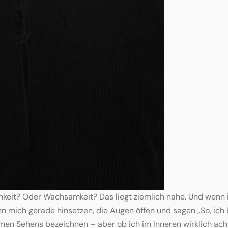
mkeit? Oder Wachsamkeit? Das liegt ziemlich nahe. Und wenn i
kann mich gerade hinsetzen, die Augen öffen und sagen „So, i
n Sehens bezeichnen – aber ob ich im Inneren wirklich achts