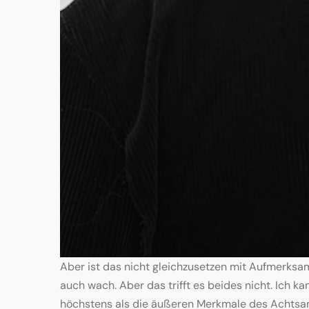
Aber ist das nicht gleichzusetzen mit Aufmerksa
auch wach. Aber das trifft es beides nicht. Ich 
höchstens als die äußeren Merkmale des Achtsame