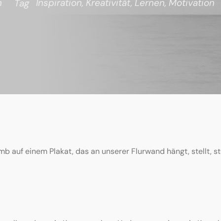
n
Inspiration
,
Kreativität
,
Lernen
,
Motivation
Tag
umb auf einem Plakat, das an unserer Flurwand hängt, stellt, s